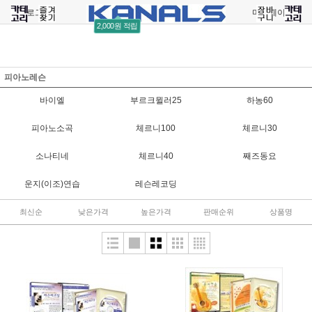
로그인
회원가입
주문조회
마이페이지
2,000원 적립
피아노레슨
바이엘
부르크뮐러25
하농60
피아노소곡
체르니100
체르니30
소나티네
체르니40
째즈동요
운지(이조)연습
레슨레코딩
최신순
낮은가격
높은가격
판매순위
상품명