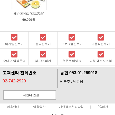
레슨에이드 "째즈동요"
60,000원
미가엘반주기
셀라반주기
프로그램반주기
가톨릭반주기
오디오 믹싱콘솔
앰프/스피커
유무선 마이크
교회 앰프시스템
고객센타 전화번호
농협 053-01-269918
02-742-2929
예금주 : 방봉남
고객센터 연결
이용안내
이용약관
개인정보처리방침
PC버전