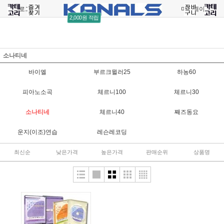
로그인
회원가입
주문조회
마이페이지
2,000원 적립
소나티네
바이엘
부르크뮐러25
하농60
피아노소곡
체르니100
체르니30
소나티네
체르니40
째즈동요
운지(이조)연습
레슨레코딩
최신순
낮은가격
높은가격
판매순위
상품명