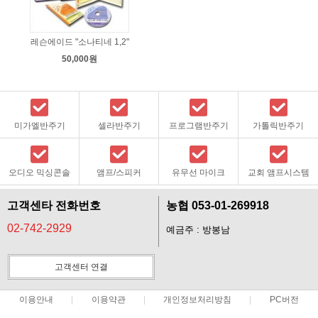
레슨에이드 "소나티네 1,2"
50,000원
미가엘반주기
셀라반주기
프로그램반주기
가톨릭반주기
오디오 믹싱콘솔
앰프/스피커
유무선 마이크
교회 앰프시스템
고객센타 전화번호
농협 053-01-269918
02-742-2929
예금주 : 방봉남
고객센터 연결
이용안내
이용약관
개인정보처리방침
PC버전