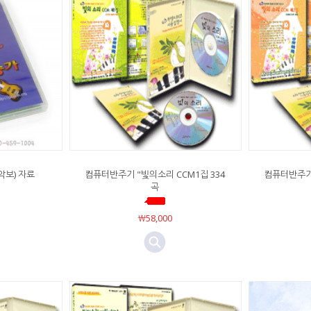
보) 자료
컴퓨터반주기 "빛의소리 CCM1집 334
컴퓨터반주기 
곡
￦58,000