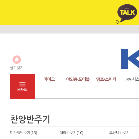
즐겨찾기
마이크
야외용 포터블
앰프/스피커
PA 시
MENU
찬양반주기
미가엘반주기(13)
셀라반주기(10)
호산나반주기