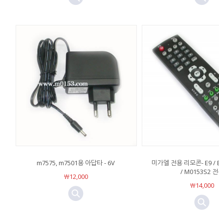
m7575, m7501용 아답타 - 6V
미가엘 전용 리모콘- E9 / E
/ M0153S2 
￦12,000
￦14,000