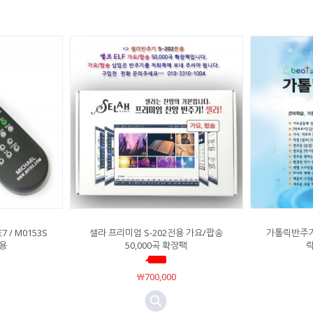
7 / M0153S
셀라 프리미엄 S-202전용 가요/팝송
가톨릭반주기 
전용
50,000곡 확장팩
￦700,000