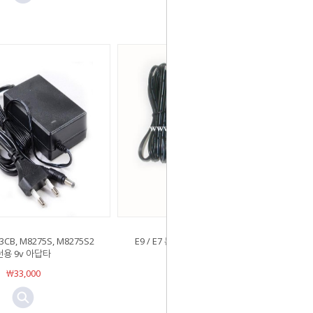
3CB, M8275S, M8275S2
E9 / E7 본체용 아답타 겸 충전기 - 5V
전용 9v 아답타
2.5A
￦33,000
￦19,000