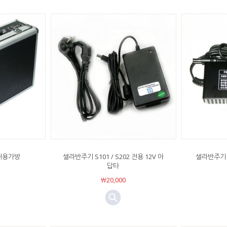
대용가방
셀라반주기 S101 / S202 전용 12V 아
셀라반주기 
답타
￦20,000