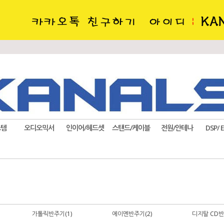
스템
오디오믹서
인이어/헤드셋
스탠드/케이블
전원/안테나
DSP/ 
가톨릭반주기(1)
에이멘반주기(2)
디지탈 CD반