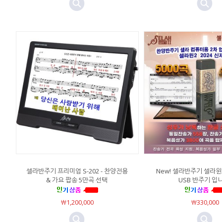
셀라반주기 프리미엄 S-202 - 찬양전용
New! 셀라반주기 셀라윈
& 가요 팝송 5만곡 선택
USB 반주기 입
￦1,200,000
￦330,000