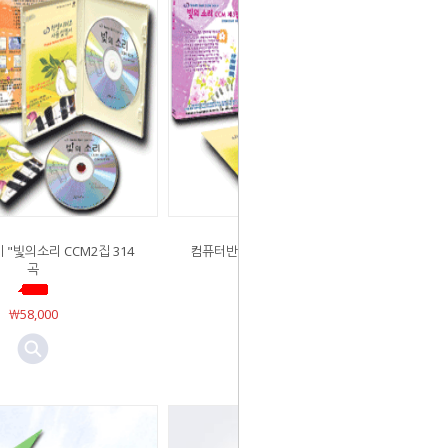
"빛의소리 CCM2집 314
컴퓨터반주기 "빛의소리 CCM3집 236
곡
곡
￦58,000
￦48,000