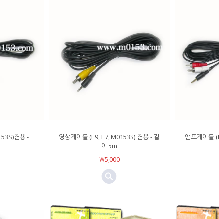
153S)겸용 -
영상케이블 (E9, E7, M0153S) 겸용 - 길
앰프케이블 (E9
이 5m
￦5,000