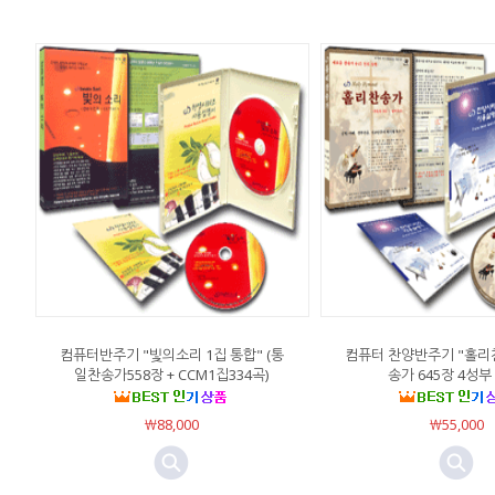
컴퓨터반주기 "빛의소리 1집 통합" (통
컴퓨터 찬양반주기 "홀리
일찬송가558장 + CCM1집334곡)
송가 645장 4성부
￦88,000
￦55,000