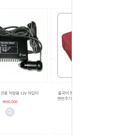
전용 차량용 12V 아답타
중국어 찬송가,복음성가 확장팩 - 에이
멘반주기 9191M 전용 (단독사용 불가)
￦60,000
￦50,000