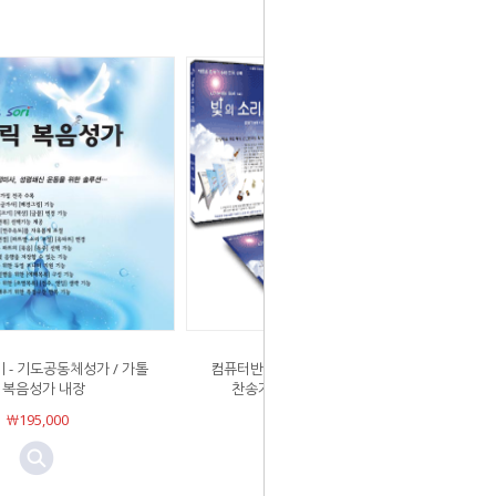
- 기도공동체성가 / 가톨
컴퓨터반주기 "빛의소리 2집 통합" (새
릭복음성가 내장
찬송가645곡 + CCM2집314곡)
￦195,000
￦99,000