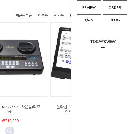
REVIEW
ORDER
최근등록순
이름순
인기순
판매순
높은가격순
낮은가격순
Q&A
BLOG
TODAY'S VIEW
M8275S2 - 사은품(리모
셀라반주기 프리미엄 S-202 - 전시매장
컨)
은 낙원악기상가에 있습니다.
￦710,000
￦1,200,000