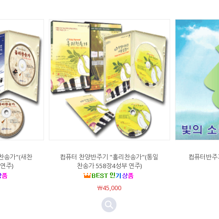
찬송가"(새찬
컴퓨터 찬양반주기 "홀리찬송가"(통일
컴퓨터반주
 연주)
찬송가 558장4성부 연주)
￦45,000