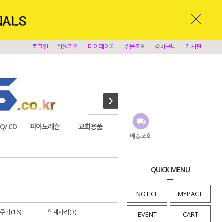
로그인
회원가입
마이페이지
주문조회
장바구니
게시판
EQ/ CD
피아노레슨
교회용품
앰프시스템
찬양반주기
배송조회
· HOME
QUICK MENU
>
찬양반주기
NOTICE
MYPAGE
주기(16)
악세사리(3)
새찬송가 악보(1)
EVENT
CART