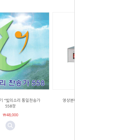
기 "빛의소리 통일찬송가
영상분배기 1:5 (1개입력, 5개출력)
558장
￦80,000
￦48,000