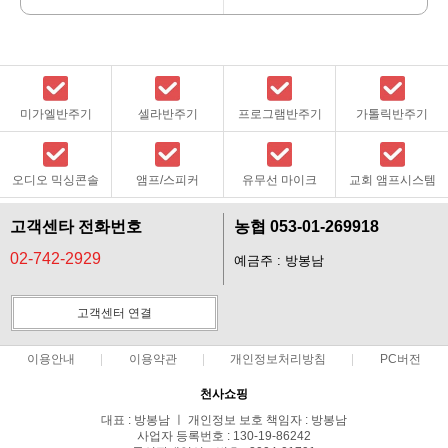
미가엘반주기
셀라반주기
프로그램반주기
가톨릭반주기
오디오 믹싱콘솔
앰프/스피커
유무선 마이크
교회 앰프시스템
고객센타 전화번호
농협 053-01-269918
02-742-2929
예금주 : 방봉남
고객센터 연결
이용안내
이용약관
개인정보처리방침
PC버전
천사쇼핑
대표 : 방봉남 ㅣ 개인정보 보호 책임자 : 방봉남
사업자 등록번호 : 130-19-86242