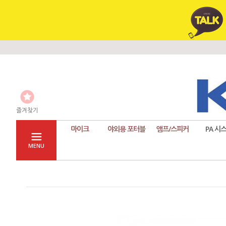
즐겨찾기
마이크
야외용 포터블
앰프/스피커
PA 시
MENU