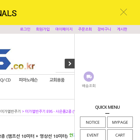
로그인
회원가입
마이페이지
주문조회
장바구니
게시판
EQ/ CD
피아노레슨
교회용품
앰프시스템
찬양반주기
배송조회
QUICK MENU
>
미가엘반주기
> 미가엘반주기 E9S - 사은품2종 (앰프선 10미터 + 영상선 10미터)
NOTICE
MYPAGE
EVENT
CART
종 (앰프선 10미터 + 영상선 10미터)