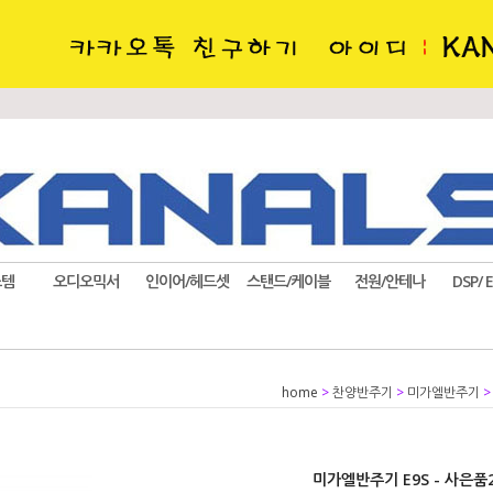
스템
오디오믹서
인이어/헤드셋
스탠드/케이블
전원/안테나
DSP/ 
home
>
찬양반주기
>
미가엘반주기
미가엘반주기 E9S - 사은품2