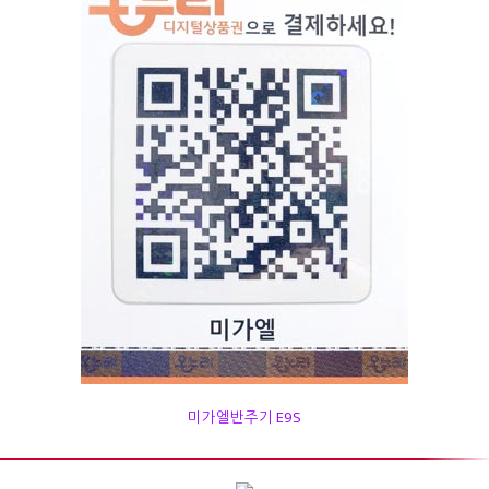
미가엘반주기 E9S