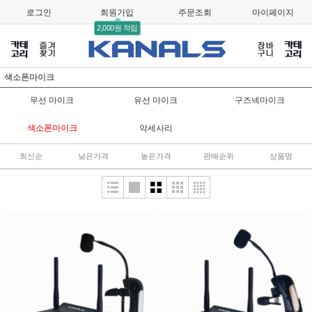
로그인
회원가입
주문조회
마이페이지
2,000원 적립
색소폰마이크
무선 마이크
유선 마이크
구즈넥마이크
색소폰마이크
악세사리
최신순
낮은가격
높은가격
판매순위
상품명