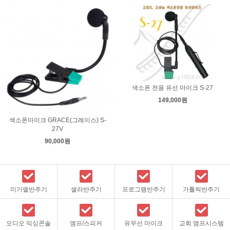
색소폰 전용 유선 마이크 S-27
149,000원
섹소폰마이크 GRACE(그레이스) S-
27V
90,000원
미가엘반주기
셀라반주기
프로그램반주기
가톨릭반주기
오디오 믹싱콘솔
앰프/스피커
유무선 마이크
교회 앰프시스템